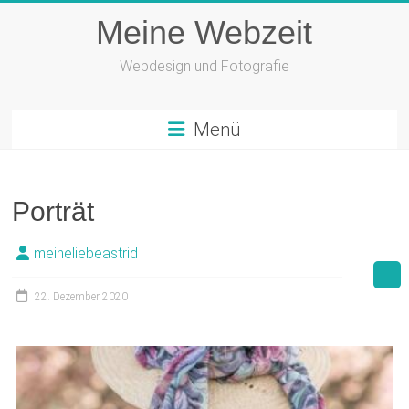
Zum
Meine Webzeit
Inhalt
springen
Webdesign und Fotografie
Menü
Porträt
meineliebeastrid
22. Dezember 2020